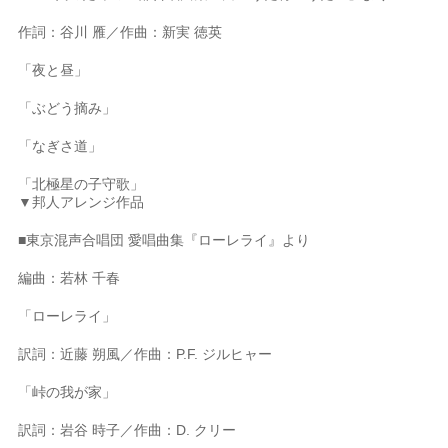
作詞：谷川 雁／作曲：新実 徳英
「夜と昼」
「ぶどう摘み」
「なぎさ道」
「北極星の子守歌」
▼邦人アレンジ作品
■東京混声合唱団 愛唱曲集『ローレライ』より
編曲：若林 千春
「ローレライ」
訳詞：近藤 朔風／作曲：P.F. ジルヒャー
「峠の我が家」
訳詞：岩谷 時子／作曲：D. クリー