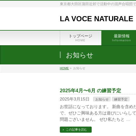
東京都大田区蒲田近郊で活動中の混声合唱団で
LA VOCE NATURALE
トップページ
最新情報
HOME
Information
お知らせ
HOME
»
お知らせ
2025年4月〜6月 の練習予定
2025年3月15日
お知らせ
練習予定
お世話になっております。 新曲を含め
で、ぜひご興味ある方は遊びにいらして
問題ございません。 ぜひ私たちと …
この記事を読む