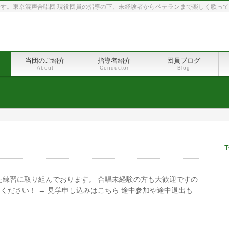
す。東京混声合唱団 現役団員の指導の下、未経験者からベテランまで楽しく歌っ
当団のご紹介
指導者紹介
団員ブログ
About
Conductor
Blog
T
た練習に取り組んでおります。 合唱未経験の方も大歓迎ですの
ください！ → 見学申し込みはこちら 途中参加や途中退出も