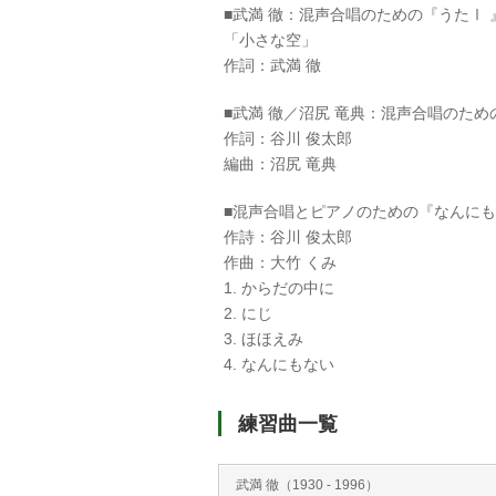
■武満 徹：混声合唱のための『うたⅠ 
「小さな空」
作詞：武満 徹
■武満 徹／沼尻 竜典：混声合唱のための
作詞：谷川 俊太郎
編曲：沼尻 竜典
■混声合唱とピアノのための『なんに
作詩：谷川 俊太郎
作曲：大竹 くみ
1. からだの中に
2. にじ
3. ほほえみ
4. なんにもない
練習曲一覧
武満 徹（1930 ‐ 1996）