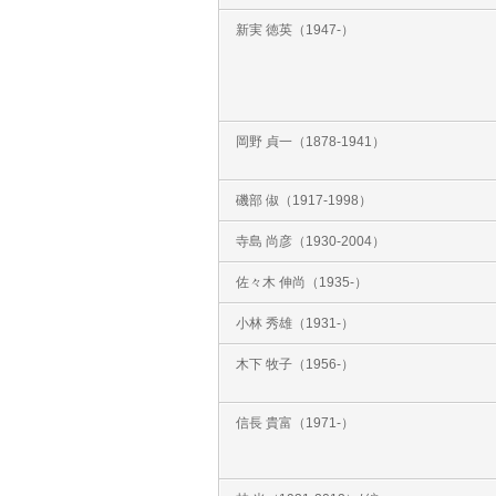
新実 徳英（1947‐）
岡野 貞一（1878‐1941）
磯部 俶（1917‐1998）
寺島 尚彦（1930‐2004）
佐々木 伸尚（1935‐）
小林 秀雄（1931‐）
木下 牧子（1956‐）
信長 貴富（1971‐）