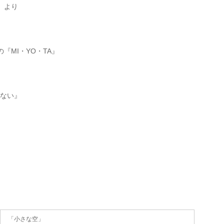
』より
『MI・YO・TA』
もない』
「小さな空」