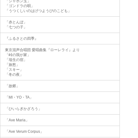
「シャボン玉」
「ゴンドラの唄」
「うつくしいのはげつようびのこども」
「赤とんぼ」
「七つの子」
『ふるさとの四季』
東京混声合唱団 愛唱曲集『ローレライ』より
「峠の我が家」
「埴生の宿」
「旅愁」
「スキー」
「冬の夜」
「故郷」
「MI・YO・TA」
「ひいらぎかざろう」
「Ave Maria」
「Ave Verum Corpus」