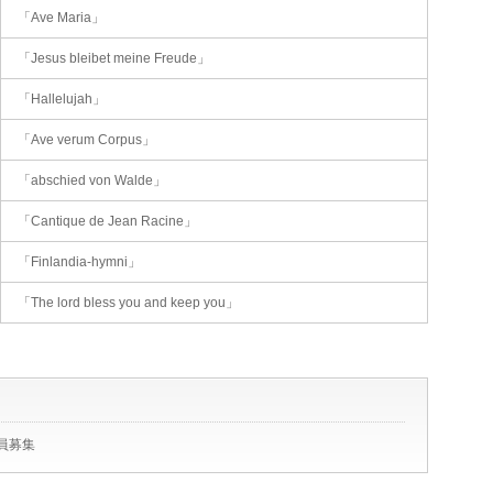
「Ave Maria」
「Jesus bleibet meine Freude」
「Hallelujah」
「Ave verum Corpus」
「abschied von Walde」
「Cantique de Jean Racine」
「Finlandia-hymni」
「The lord bless you and keep you」
員募集