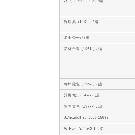
林 光（1931‐2012）/ 編
篠原 真（1931‐）/ 編
源田 俊一郎 / 編
若林 千春（1961‐）/ 編
寺嶋 陸也（1964‐）/ 編
沼尻 竜典 (1964‐) / 編
堀内 貴晃（1977‐）/ 編
J. Arcadelt（c. 1500‐1568）
W. Byrd（c. 1543‐1623）