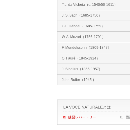
T.L. da Victoria（c. 1548/50‐1611）
J. S. Bach（1685‐1750）
G.F. Händel（1685‐1759）
W. A. Mozart（1756‐1791）
F. Mendelssohn（1809‐1847）
G. Fauré（1845‐1924）
J. Sibelius（1865‐1957)
John Rutter（1945‐)
LA VOCE NATURALEとは
練習レパートリー
団