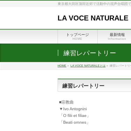
東京都大田区蒲田近郊で活動中の混声合唱団で
LA VOCE NATURALE
トップページ
最新情報
HOME
Information
練習レパートリー
HOME
»
LA VOCE NATURALEとは
»
練習レパートリ
練習レパートリー
■宗教曲
▼Ivo Antognini
「O filii et filiae」
「Beati omnes」