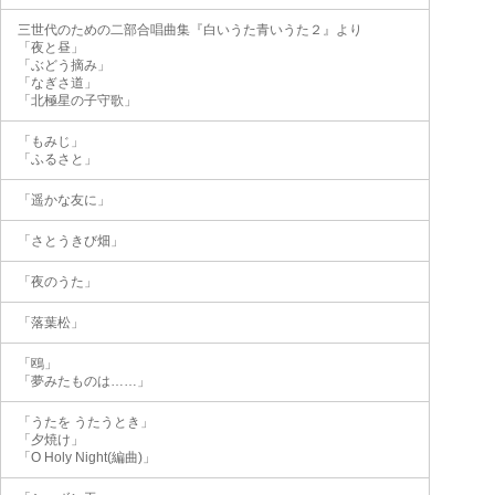
三世代のための二部合唱曲集『白いうた青いうた２』より
「夜と昼」
「ぶどう摘み」
「なぎさ道」
「北極星の子守歌」
「もみじ」
「ふるさと」
「遥かな友に」
「さとうきび畑」
「夜のうた」
「落葉松」
「鴎」
「夢みたものは……」
「うたを うたうとき」
「夕焼け」
「O Holy Night(編曲)」