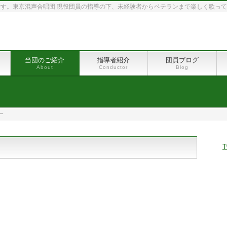
す。東京混声合唱団 現役団員の指導の下、未経験者からベテランまで楽しく歌っ
当団のご紹介
指導者紹介
団員ブログ
About
Conductor
Blog
ー
T